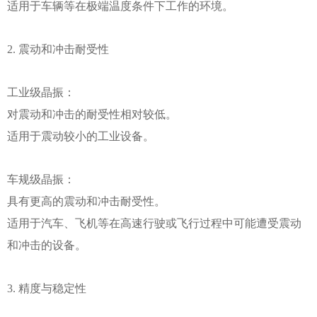
适用于车辆等在极端温度条件下工作的环境。
2. 震动和冲击耐受性
工业级晶振：
对震动和冲击的耐受性相对较低。
适用于震动较小的工业设备。
车规级晶振：
具有更高的震动和冲击耐受性。
适用于汽车、飞机等在高速行驶或飞行过程中可能遭受震动
和冲击的设备。
3. 精度与稳定性