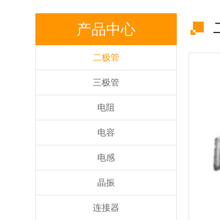
产品中心
二极管
三极管
电阻
电容
电感
晶振
连接器