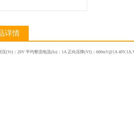
品详情
(Vr)：20V 平均整流电流(Io)：1A 正向压降(Vf)：600mV@1A 40V,1A,V