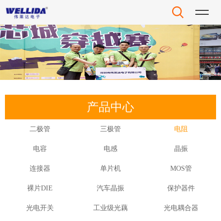
产品中心
二极管
三极管
电阻
电容
电感
晶振
连接器
单片机
MOS管
裸片DIE
汽车晶振
保护器件
光电开关
工业级光藕
光电耦合器