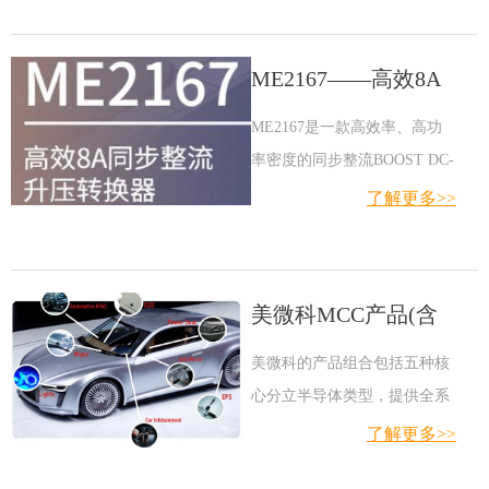
ME2167——高效8A
同步整流升压转换器
ME2167是一款高效率、高功
率密度的同步整流BOOST DC-
DC转换器芯片，集成两个低导
了解更多>>
通电阻的功率开关来减低导通
功率损耗。ME2167具有2.7V-
12V的宽输入电压范围，可以
美微科MCC产品(含
为单节或两节锂电的便携设备
汽车级目录）
提供高效率、小型化的供电方
美微科的产品组合包括五种核
案，输出电压最高至12.6V，
心分立半导体类型，提供全系
具备8A开关电流能力，可传输
列二极管、整流器、晶体管、
了解更多>>
24W功率。除此之外，ME2167
MOSFET、电压调节器和保护
内置输入UVLO、输出OVP、