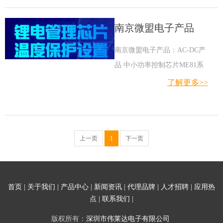
器件。
软启动和过温保护以及峰值限
南京微盟电子产品
流等功能。
南京微盟电子产品：AC-DC产
品 中小功率控制芯片ME81系
列 中等功率控制芯片ME82系
了解更多>>
列 原边控制芯片ME83系列 功
率因素校正控制芯片ME84系
列 非隔离型降压芯片ME86系
上一页
1
下一页
列 AC/DC配套转换芯片 可调
节精密基准电压源 恒压恒流控
制器 同步整流控制器 LDO产
品 CMOS低压差线性稳压器 双
首页
|
关于我们
|
产品中心
|
新闻资讯
|
代理品牌
|
人才招聘
|
应用热
点
|
联系我们
|
路低压差线性稳压器 Bipolar低
压差线性稳压器 DC-DC产品
版权所有：
深圳市伟莱达电子有限公司